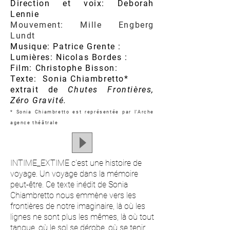
Direction et voix: Deborah
Lennie
Mouvement: Mille Engberg
Lundt
Musique: Patrice Grente :
Lumières: Nicolas Bordes :
Film: Christophe Bisson:
Texte: Sonia Chiambretto*
extrait de
Chutes Frontières,
Zéro Gravité.
* Sonia Chiambretto est représentée par l'Arche
agence théâtrale
INTIME_EXTIME c'est une histoire de
voyage. Un voyage dans la mémoire
peut-être. Ce texte inédit de Sonia
Chiambretto nous emmène vers les
frontières de notre imaginaire, là où les
lignes ne sont plus les mêmes, là où tout
tangue, où le sol se dérobe, où se tenir